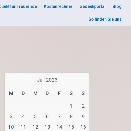
punkt für Trauernde
Kostenrechner
Gedenkportal
Blog
So finden Sie uns
Juli 2023
M
D
M
D
F
S
S
1
2
3
4
5
6
7
8
9
10
11
12
13
14
15
16