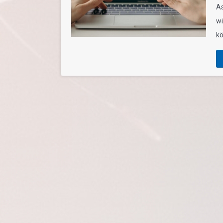
As
wi
kö