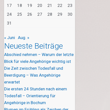
17
18
19
20
21
22
23
24
25
26
27
28
29
30
31
« Juni
Aug. »
Neueste Beiträge
Abschied nehmen – Warum der letzte
Blick für viele Angehörige wichtig ist
Die Zeit zwischen Todesfall und
Beerdigung – Was Angehörige
erwartet
Die ersten 24 Stunden nach einem
Todesfall – Orientierung für
Angehörige in Bochum
Blumen im Frühling als Zeichen der