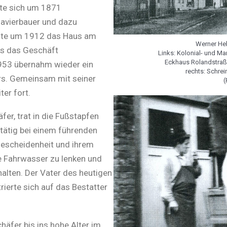
te sich um 1871
Klavierbauer und dazu
ufte um 1912 das Haus am
Werner Hel
es das Geschäft
Links: Kolonial- und M
Eckhaus Rolandstraße
953 übernahm wieder ein
rechts: Schrei
rs. Gemeinsam mit seiner
(
ter fort.
fer, trat in die Fußstapfen
 tätig bei einem führenden
 Bescheidenheit und ihrem
e Fahrwasser zu lenken und
halten. Der Vater des heutigen
rierte sich auf das Bestatter
häfer bis ins hohe Alter im