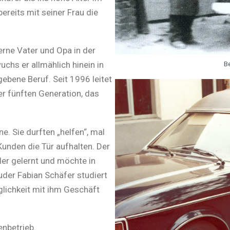
ereits mit seiner Frau die
erne Vater und Opa in der
chs er allmählich hinein in
B
ene Beruf. Seit 1996 leitet
der fünften Generation, das
e. Sie durften „helfen“, mal
unden die Tür aufhalten. Der
hler gelernt und möchte in
der Fabian Schäfer studiert
glichkeit mit ihm Geschäft
enbetrieb.