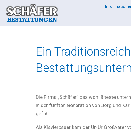
Zum
Informatione
Inhalt
springen
Ein Traditionsreic
Bestattungsunter
Die Firma „Schäfer“ das wohl älteste unter
in der fünften Generation von Jörg und Kar
geführt.
Als Klavierbauer kam der Ur-Ur Großvater 