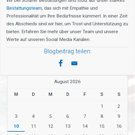
Wir bei Schäfer Bestattungen sind stolz auf unser starkes
Bestattungsteam
, das sich mit Empathie und
Professionalität um Ihre Bedürfnisse kümmert. In einer Zeit
des Abschieds sind wir hier, um Trost und Unterstützung zu
bieten. Erfahren Sie mehr über unser Team und unsere
Werte auf unseren Social Media Kanälen.
Blogbeitrag teilen:
August 2026
M
D
M
D
F
S
S
1
2
3
4
5
6
7
8
9
10
11
12
13
14
15
16