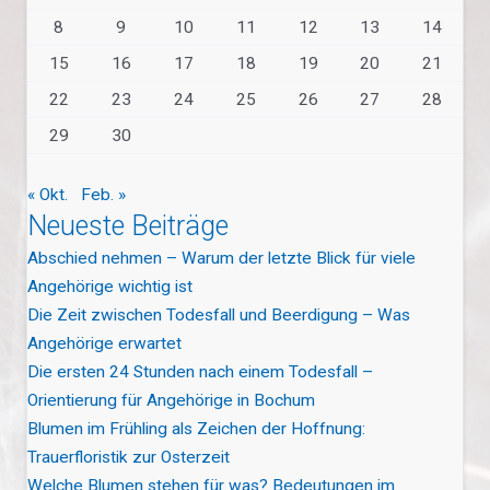
8
9
10
11
12
13
14
15
16
17
18
19
20
21
22
23
24
25
26
27
28
29
30
« Okt.
Feb. »
Neueste Beiträge
Abschied nehmen – Warum der letzte Blick für viele
Angehörige wichtig ist
Die Zeit zwischen Todesfall und Beerdigung – Was
Angehörige erwartet
Die ersten 24 Stunden nach einem Todesfall –
Orientierung für Angehörige in Bochum
Blumen im Frühling als Zeichen der Hoffnung:
Trauerfloristik zur Osterzeit
Welche Blumen stehen für was? Bedeutungen im